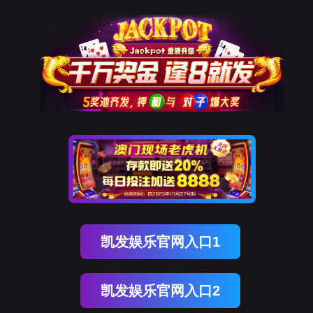
凯发娱乐官网入口1
凯发娱乐官网入口2